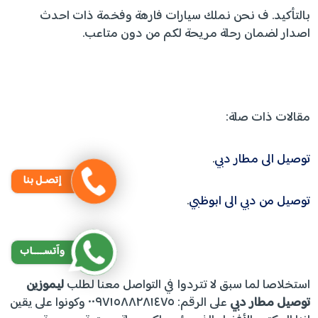
بالتأكيد. ف نحن نملك سيارات فارهة وفخمة ذات احدث
اصدار لضمان رحلة مريحة لكم من دون متاعب.
مقالات ذات صلة:
توصيل الى مطار دبي
.
إتصـل بنا
توصيل من دبي الى ابوظبي
.
وآتســــاب
استخلاصا لما سبق لا تتردوا في التواصل معنا لطلب
ليموزين
توصيل مطار دبي
على الرقم: ٠٠٩٧١٥٨٨٢٨١٤٧٥ وكونوا على يقين