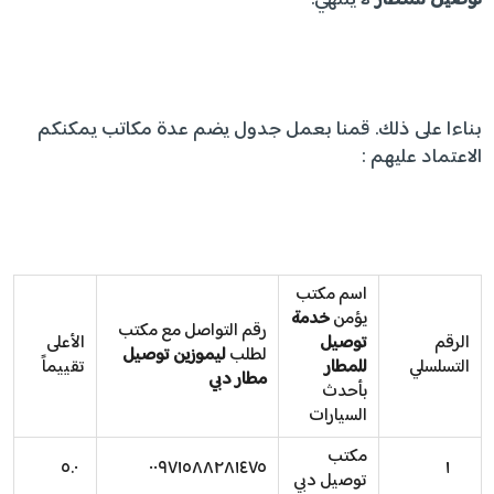
بناءا على ذلك. قمنا بعمل جدول يضم عدة مكاتب يمكنكم
الاعتماد عليهم :
اسم مكتب
يؤمن
خدمة
رقم التواصل مع مكتب
الرقم
توصيل
الأعلى
لطلب
ليموزين توصيل
التسلسلي
للمطار
تقييماً
مطار دبي
بأحدث
السيارات
مكتب
٥.٠
٠٠٩٧١٥٨٨٢٨١٤٧٥
١
توصيل دبي