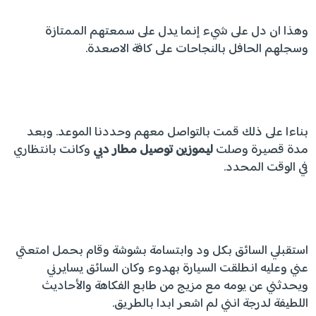
وهذا ان دل على شيء إنما يدل على سمعتهم الممتازة
وسجلهم الحافل بالنجاحات على كافة الاصعدة.
بناءا على ذلك قمت بالتواصل معهم وحددنا الموعد. وبعد
مدة قصيرة وصلت
ليموزين توصيل مطار دبي
وكانت بانتظاري
في الوقت المحدد.
استقبلي السائق بكل ود وابتسامة بشوشة وقام بحمل امتعتي
عني وعليه انطلقت السيارة بهدوء وكان السائق يسايرني
ويحدثني عن يومه مع مزيج من طابع الفكاهة والأحاديث
اللطيفة لدرجة انني لم اشعر ابدا بالطريق.