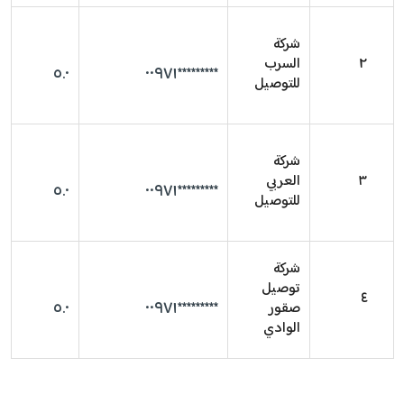
شركة
٢
السرب
٥.٠
*********٠٠٩٧١
للتوصيل
شركة
٣
العربي
٥.٠
*********٠٠٩٧١
للتوصيل
شركة
توصيل
٤
٥.٠
*********٠٠٩٧١
صقور
الوادي