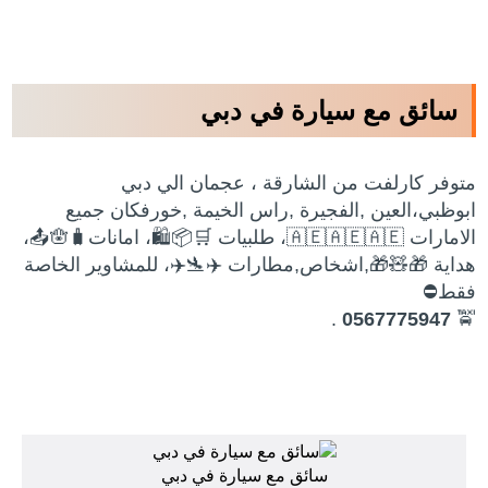
سائق مع سيارة في دبي
متوفر كارلفت من الشارقة ، عجمان الي دبي
ابوظبي،العين ,الفجيرة ,راس الخيمة ,خورفكان جميع
الامارات 🇦🇪🇦🇪🇦🇪، طلبيات 🛒📦🛍️، امانات🧳🪬📤،
هداية 🎁🧸🎁,اشخاص,مطارات ✈️🛬✈️، للمشاوير الخاصة
فقط⛔️
.
0567775947
🚖
سائق مع سيارة في دبي