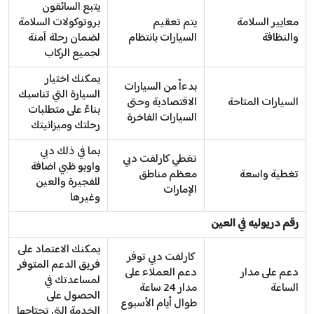
يتبع السائقون
معايير السلامة
يتم تعقيم
بروتوكولات السلامة
والنظافة
السيارات بانتظام
لضمان رحلة آمنة
لجميع الركاب
يمكنك اختيار
بدءاً من السيارات
السيارة التي تناسبك
السيارات المتاحة
الاقتصادية وحتى
بناءً على متطلبات
السيارات الفاخرة
رحلتك وميزانيتك
بما في ذلك دبي
تغطي كارلفت دبي
واوبو ظبي اضافة
تغطية واسعة
معظم مناطق
للفجيرة والعين
الإمارات
وغيرها
رقم دريوليه في العين
يمكنك الاعتماد على
كارلفت دبي توفر
فريق الدعم المتوفر
دعم على مدار
دعم العملاء على
لمساعدتك في
الساعة
مدار 24 ساعة
الحصول على
طوال أيام الأسبوع
الخدمة التي تحتاجها