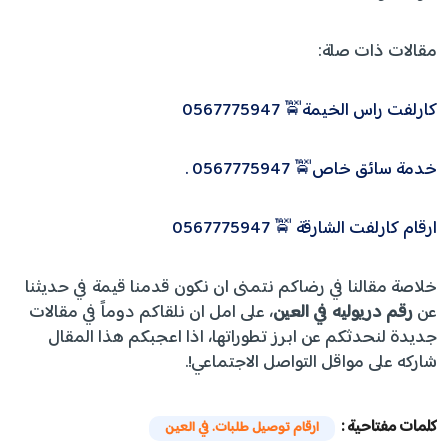
مقالات ذات صلة:
كارلفت راس الخيمة🚖 0567775947
خدمة سائق خاص🚖 0567775947 .
ارقام كارلفت الشارقة 🚖 0567775947
خلاصة مقالنا في رضاكم نتمنى ان نكون قدمنا قيمة في حديثنا
عن
رقم دريوليه في العين
، على امل ان نلقاكم دوماً في مقالات
جديدة لنحدثكم عن ابرز تطوراتها، اذا اعجبكم هذا المقال
شاركه على مواقل التواصل الاجتماعي!.
كلمات مفتاحية :
ارقام توصيل طلبات. في العين