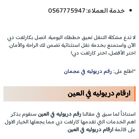
خدمة العملاء: 0567775947
لا تدع مشكلة التنقل تعيق خططك اليومية. اتصل بكارلفت دبي
الآن واستمتع بخدمة نقل استثنائية تضمن لك الراحة والأمان.
اختر الأفضل، اختر كارلفت دبي!
“اطلع على:
رقم دريوليه في عجمان
ارقام دريوليه في العين
استناذاً لما سبق في مقالنا
رقم دريوليه في العين
سنقوم بذكر
اهم الخدمات التي تقدمها كارلفت دبي مما يجعلها الخيار الاول
على قائمة
ارقام دريوليه في العين
.