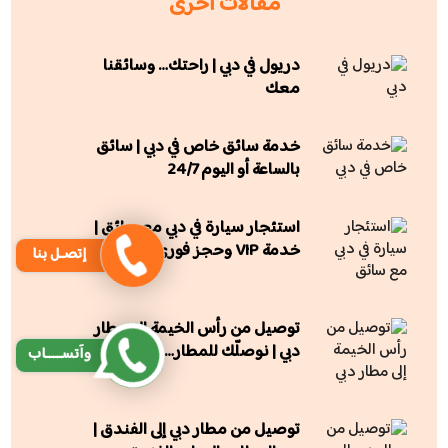
مقالات أخرى
دريول في دبي | راحتك… وسائقنا
معك
خدمة سائق خاص في دبي | سائق
بالساعة أو اليوم 24/7
استئجار سيارة في دبي مع سائق |
خدمة VIP وحجز فوري
إتصـل بنا
توصيل من رأس الخيمة إلى مطار
دبي | نوصلّك للمطار… بدون توتر
وآتســــاب
توصيل من مطار دبي إلى الفندق |