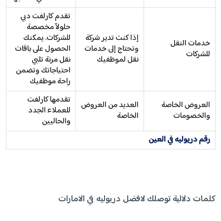
تقدم كارلفت دبي
حلولاً مخصصة
إذا كنت تدير شركة
للشركات. يمكنك
خدمات النقل
وتحتاج إلى خدمات
الحصول على باقات
للشركات
نقل لموظفيك
نقل مرنة تلبي
احتياجاتك وتضمن
راحة موظفيك
تقدمها كارلفت
العروض الخاصة
العديد من العروض
للعملاء الجدد
والخصومات
الخاصة
والحاليين
رقم دريوليه في العين
كلمات دلالية توصلك لافضل دريوليه في الامارات