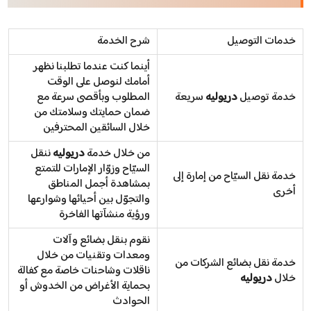
خدمات التوصيل
شرح الخدمة
أينما كنت عندما تطلبنا نظهر
أمامك لنوصل على الوقت
خدمة توصيل
دريوليه
سريعة
المطلوب وبأقصى سرعة مع
ضمان حمايتك وسلامتك من
خلال السائقين المحترفين
من خلال خدمة
دريوليه
ننقل
السيّاح وزوّار الإمارات للتمتع
خدمة نقل السيّاح من إمارة إلى
بمشاهدة أجمل المناطق
أخرى
والتجوّل بين أحيائها وشوارعها
ورؤية منشآتها الفاخرة
نقوم بنقل بضائع وآلات
ومعدات وتقنيات من خلال
خدمة نقل بضائع الشركات من
ناقلات وشاحنات خاصة مع كفالة
خلال
دريوليه
بحماية الأغراض من الخدوش أو
الحوادث