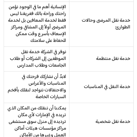
الإنسانية أهم ما في الوجود نؤمن
راحتك وراحة بالك ففريقنا ليس
خدمة نقل المرضى وحالات
فقط لخدمة المعافين بل لخدمة
الطوارئ
المرضى أولاً إلى المشافي ومراكز
الإسعاف بأسرع وقت ممكن
للحفاظ على سلامتك
نوفر في الشركة خدمة نقل
خدمة نقل منتظمة
الموظفين إلى الشركات أو طلاب
الجامعات وطلاب المدارس
لابدّ أن نشاركك فرحتك في
المناسبات والأعراس
خدمة النقل في المناسبات
والاحتفالات نتواجد لنقلك بأفخم
السيارات الخاصة
يمكننا أن ننقلك من المكان الذي
تريده في الإمارات لأي مكان
خدمة نقل شخصية
ترديده إلى منزل سوق مستشفى
مراكز مؤسسات هيئات أماكن
العمل وغيرها من الأماكن