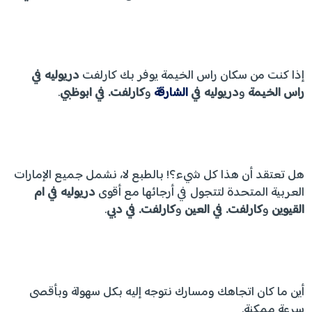
إذا كنت من سكان راس الخيمة يوفر بك كارلفت
دريوليه في
راس الخيمة
و
دريوليه في
الشارقة
و
كارلفت. في ابوظبي
.
هل تعتقد أن هذا كل شيء؟! بالطبع لا، نشمل جميع الإمارات
العربية المتحدة لتتجول في أرجائها مع أقوى
دريوليه في ام
القيوين
و
كارلفت. في العين
و
كارلفت. في دبي
.
أين ما كان اتجاهك ومسارك نتوجه إليه بكل سهولة وبأقصى
سرعة ممكنة.