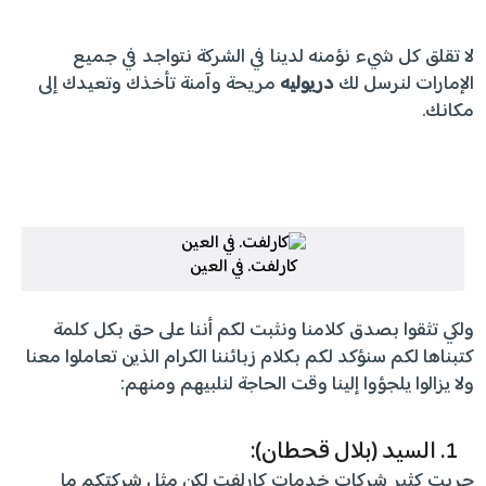
لا تقلق كل شيء نؤمنه لدينا في الشركة نتواجد في جميع
الإمارات لنرسل لك
دريوليه
مريحة وآمنة تأخذك وتعيدك إلى
مكانك.
كارلفت. في العين
ولكي تثقوا بصدق كلامنا ونثبت لكم أننا على حق بكل كلمة
كتبناها لكم سنؤكد لكم بكلام زبائننا الكرام الذين تعاملوا معنا
ولا يزالوا يلجؤوا إلينا وقت الحاجة لنلبيهم ومنهم:
السيد (بلال قحطان):
جربت كثير شركات خدمات كارلفت لكن مثل شركتكم ما