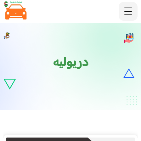
دريوليه