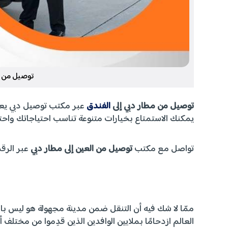
توصيل من مط
توصيل من مطار دبي إلى
الفندق
عبر مكتب توصيل دبي يعن
يمكنك الاستمتاع بخيارات متنوعة تناسب احتياجاتك واح
تواصل مع مكتب
توصيل من العين إلى مطار دبي
عبر الرقم 00971588281475 وانطلق في رحلة لن تنساه
ممّا لا شك فيه أن التنقل ضمن مدينة مجهولة هو ليس با
العالم ازدحامًا بملايين الوافدين الذين قدِموا من مختلف