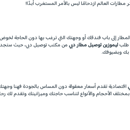
ثر مطارات العالم ازدحامًا ليس بالأمر المستغرب أبدًا!
المطار إلى باب فندقك أو وجهتك التي ترغب بها دون الحاجة لخوض
ك طلب
ليموزين توصيل مطار دبي
من مكتب توصيل دبي، حيث ستجد
 بك وبضيوفك.
ي
اقتصادية تقدم أسعار معقولة دون المساس بالجودة فهنا وجهتك
 بمختلف الأحجام والأنواع لتناسب حاجتك وميزانيتك وتقدم لك رحل