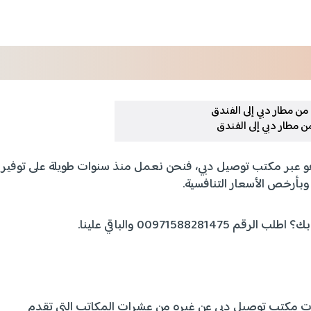
 مطار دبي إلى الفندق
هو عبر مكتب توصيل دبي، فنحن نعمل منذ سنوات طويلة على توفير
بأرخص الأسعار التنافسية.
لرقم 00971588281475 والباقي علينا.
مات مكتب توصيل دبي عن غيره من عشرات المكاتب التي تقدم