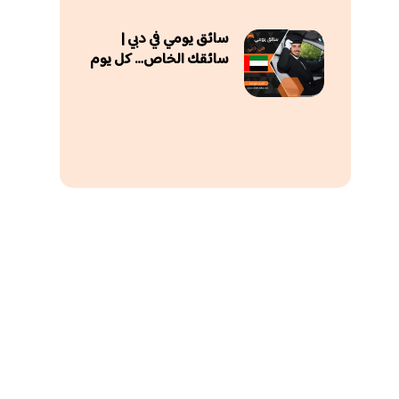
سائق يومي في دبي |
سائقك الخاص… كل يوم