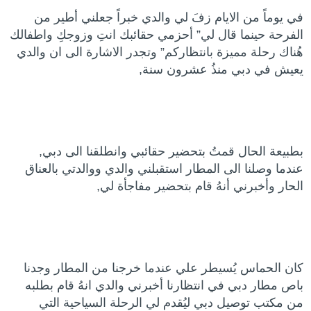
في يوماً من الايام زفَ لي والدي خبراً جعلني أطير من
الفرحة حينما قال لي” أحزمي حقائبك انتِ وزوجكِ واطفالك
هُناك رحلة مميزة بانتظاركم” وتجدر الاشارة الى ان والدي
يعيش في دبي منذُ عشرون سنة,
بطبيعة الحال قمتُ بتحضير حقائبي وانطلقنا الى دبي,
عندما وصلنا الى المطار استقبلني والدي ووالدتي بالعناق
الحار وأخبرني أنهُ قام بتحضير مفاجأة لي,
كان الحماس يُسيطر علي عندما خرجنا من المطار وجدنا
باص مطار دبي في انتظارنا أخبرني والدي انهُ قام بطلبه
من مكتب توصيل دبي ليُقدم لي الرحلة السياحية التي