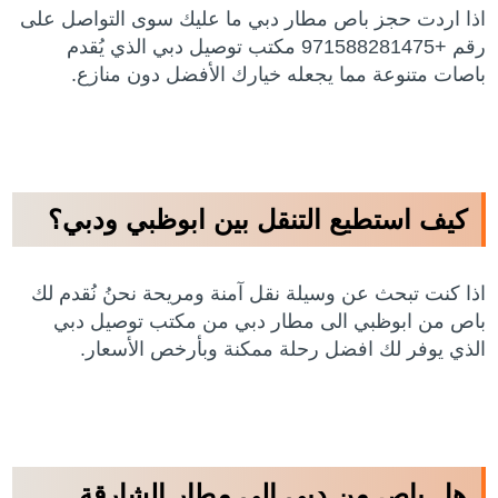
اذا اردت حجز باص مطار دبي ما عليك سوى التواصل على
رقم +971588281475 مكتب توصيل دبي الذي يُقدم
باصات متنوعة مما يجعله خيارك الأفضل دون منازع.
كيف استطيع التنقل بين ابوظبي ودبي؟
اذا كنت تبحث عن وسيلة نقل آمنة ومريحة نحنُ نُقدم لك
باص من ابوظبي الى مطار دبي من مكتب توصيل دبي
الذي يوفر لك افضل رحلة ممكنة وبأرخص الأسعار.
هل باص من دبي الى مطار الشارقة