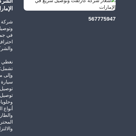
الشرك
الإمار
567775947
شركة م
وتوصيل
احترافي
والشرك
نغطي ج
تشمل: 
وإلى م
سيارة 
توصيل ب
توصيل 
وحلويا
أنواع ا
والطار
المحتر
والالتزا