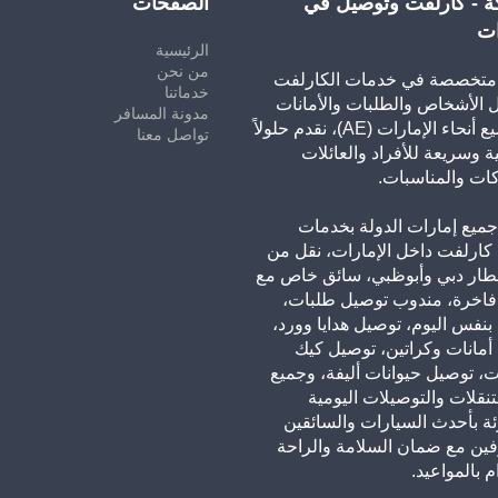
ة - كارلفت وتوصيل في
الصفحات
ات
الرئيسية
من نحن
تخصصة في خدمات الكارلفت
خدماتنا
 الأشخاص والطلبات والأمانات
مدونة المسافر
في جميع أنحاء الإمارات (AE)، نقدم حلولاً
تواصل معنا
ة وسريعة للأفراد والعائلات
ات والمناسبات.
ميع إمارات الدولة بخدمات
كارلفت داخل الإمارات، نقل من
طار دبي وأبوظبي، سائق خاص مع
فاخرة، مندوب توصيل طلبات،
نفس اليوم، توصيل هدايا وورد،
أمانات وكراتين، توصيل كيك
ت، توصيل حيوانات أليفة، وجميع
لتنقلات والتوصيلات اليومية
ئة بأحدث السيارات والسائقين
فين مع ضمان السلامة والراحة
م بالمواعيد.