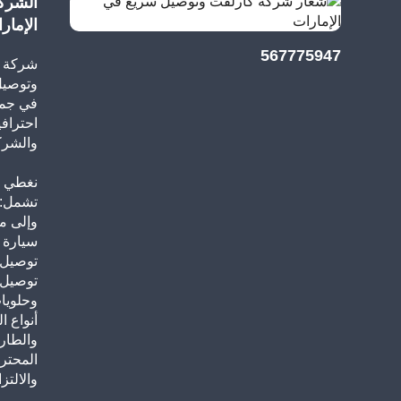
الشرك
الإمار
567775947
شركة م
وتوصيل
احترافي
والشرك
نغطي ج
تشمل: 
وإلى م
سيارة 
توصيل ب
توصيل 
وحلويا
أنواع ا
والطار
المحتر
والالتزا