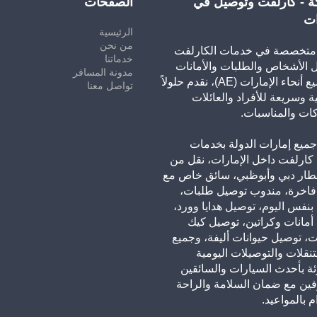
ة - كارلفت وتوصيل في
الصفحات
ات
الرئيسية
من نحن
تخصصة في خدمات الكارلفت
خدماتنا
 الأشخاص والطلبات والأمانات
مدونة المسافر
في جميع أنحاء الإمارات (AE)، نقدم حلولاً
تواصل معنا
ة وسريعة للأفراد والعائلات
ات والمناسبات.
ميع إمارات الدولة بخدمات
كارلفت داخل الإمارات، نقل من
طار دبي وأبوظبي، سائق خاص مع
فاخرة، مندوب توصيل طلبات،
نفس اليوم، توصيل هدايا وورد،
أمانات وكراتين، توصيل كيك
ت، توصيل حيوانات أليفة، وجميع
لتنقلات والتوصيلات اليومية
ئة بأحدث السيارات والسائقين
فين مع ضمان السلامة والراحة
م بالمواعيد.