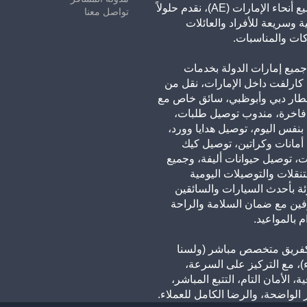
في جميع أنحاء الإمارات (AE)، نقدم حلولاً
تواصل معنا
ة وسريعة للأفراد والعائلات
ات والمناسبات.
ميع إمارات الدولة بخدمات
كارلفت داخل الإمارات، نقل من
طار دبي وأبوظبي، سائق خاص مع
فاخرة، مندوب توصيل طلبات،
نفس اليوم، توصيل هدايا وورد،
أمانات وكراتين، توصيل كيك
ت، توصيل حيوانات أليفة، وجميع
لتنقلات والتوصيلات اليومية
ئة بأحدث السيارات والسائقين
فين مع ضمان السلامة والراحة
م بالمواعيد.
فريق متخصص مباشر (ولسنا
، مع التركيز على السرعة،
ة، الأمان التام، التتبع المباشر،
 الواضحة، والرضا الكامل للعملاء.