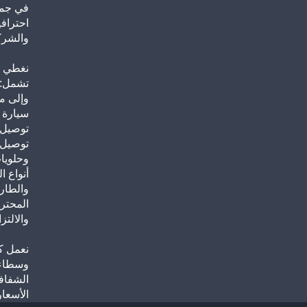
احترافي
والشرك
نغطي ج
تشمل: 
وإلى م
سيارة 
توصيل ب
توصيل 
وحلويا
أنواع ا
والطار
المحتر
والالتزا
نعمل ك
وسطاء)
الشفافي
الأسعار