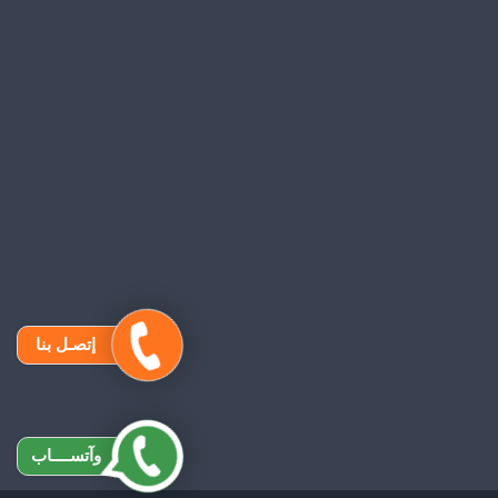
إتصـل بنا
وآتســــاب