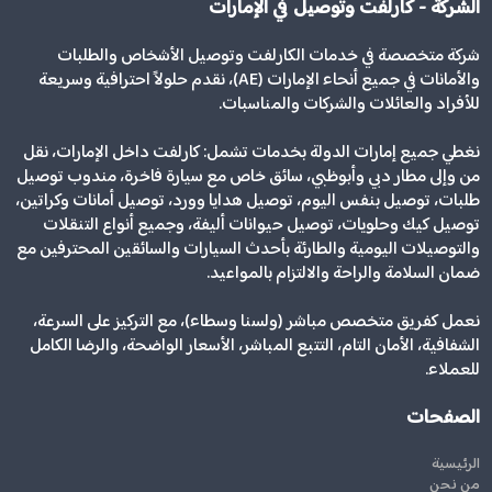
الشركة - كارلفت وتوصيل في الإمارات
شركة متخصصة في خدمات الكارلفت وتوصيل الأشخاص والطلبات
والأمانات في جميع أنحاء الإمارات (AE)، نقدم حلولاً احترافية وسريعة
للأفراد والعائلات والشركات والمناسبات.
نغطي جميع إمارات الدولة بخدمات تشمل: كارلفت داخل الإمارات، نقل
من وإلى مطار دبي وأبوظبي، سائق خاص مع سيارة فاخرة، مندوب توصيل
طلبات، توصيل بنفس اليوم، توصيل هدايا وورد، توصيل أمانات وكراتين،
توصيل كيك وحلويات، توصيل حيوانات أليفة، وجميع أنواع التنقلات
والتوصيلات اليومية والطارئة بأحدث السيارات والسائقين المحترفين مع
ضمان السلامة والراحة والالتزام بالمواعيد.
نعمل كفريق متخصص مباشر (ولسنا وسطاء)، مع التركيز على السرعة،
الشفافية، الأمان التام، التتبع المباشر، الأسعار الواضحة، والرضا الكامل
للعملاء.
الصفحات
الرئيسية
من نحن