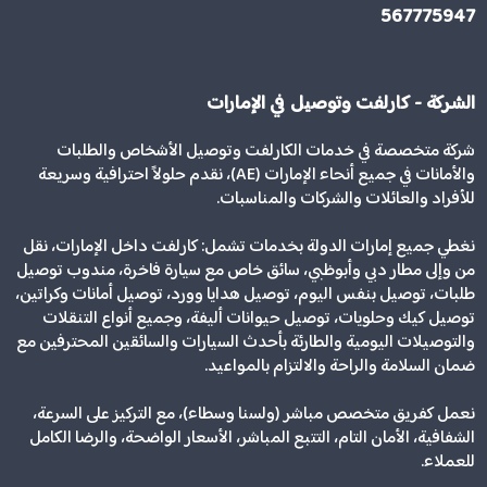
567775947
الشركة - كارلفت وتوصيل في الإمارات
شركة متخصصة في خدمات الكارلفت وتوصيل الأشخاص والطلبات
والأمانات في جميع أنحاء الإمارات (AE)، نقدم حلولاً احترافية وسريعة
للأفراد والعائلات والشركات والمناسبات.
نغطي جميع إمارات الدولة بخدمات تشمل: كارلفت داخل الإمارات، نقل
من وإلى مطار دبي وأبوظبي، سائق خاص مع سيارة فاخرة، مندوب توصيل
طلبات، توصيل بنفس اليوم، توصيل هدايا وورد، توصيل أمانات وكراتين،
توصيل كيك وحلويات، توصيل حيوانات أليفة، وجميع أنواع التنقلات
والتوصيلات اليومية والطارئة بأحدث السيارات والسائقين المحترفين مع
ضمان السلامة والراحة والالتزام بالمواعيد.
نعمل كفريق متخصص مباشر (ولسنا وسطاء)، مع التركيز على السرعة،
الشفافية، الأمان التام، التتبع المباشر، الأسعار الواضحة، والرضا الكامل
للعملاء.