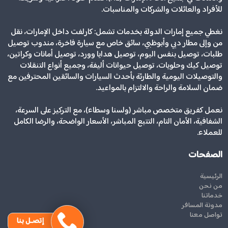
للأفراد والعائلات والشركات والمناسبات.
نغطي جميع إمارات الدولة بخدمات تشمل: كارلفت داخل الإمارات، نقل
من وإلى مطار دبي وأبوظبي، سائق خاص مع سيارة فاخرة، مندوب توصيل
طلبات، توصيل بنفس اليوم، توصيل هدايا وورد، توصيل أمانات وكراتين،
توصيل كيك وحلويات، توصيل حيوانات أليفة، وجميع أنواع التنقلات
والتوصيلات اليومية والطارئة بأحدث السيارات والسائقين المحترفين مع
ضمان السلامة والراحة والالتزام بالمواعيد.
نعمل كفريق متخصص مباشر (ولسنا وسطاء)، مع التركيز على السرعة،
الشفافية، الأمان التام، التتبع المباشر، الأسعار الواضحة، والرضا الكامل
للعملاء.
الصفحات
الرئيسية
من نحن
خدماتنا
مدونة المسافر
تواصل معنا
إتصـل بنا