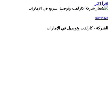
اقرأ اكثر
567775947
الشركة - كارلفت وتوصيل في الإمارات
شركة متخصصة في خدمات الكارلفت وتوصيل الأشخاص والطلبات
والأمانات في جميع أنحاء الإمارات (AE)، نقدم حلولاً احترافية
وسريعة للأفراد والعائلات والشركات والمناسبات.
نغطي جميع إمارات الدولة بخدمات تشمل: كارلفت داخل الإمارات،
نقل من وإلى مطار دبي وأبوظبي، سائق خاص مع سيارة فاخرة،
مندوب توصيل طلبات، توصيل بنفس اليوم، توصيل هدايا وورد،
توصيل أمانات وكراتين، توصيل كيك وحلويات، توصيل حيوانات أليفة،
وجميع أنواع التنقلات والتوصيلات اليومية والطارئة بأحدث السيارات
والسائقين المحترفين مع ضمان السلامة والراحة والالتزام
بالمواعيد.
نعمل كفريق متخصص مباشر (ولسنا وسطاء)، مع التركيز على
السرعة، الشفافية، الأمان التام، التتبع المباشر، الأسعار الواضحة،
والرضا الكامل للعملاء.