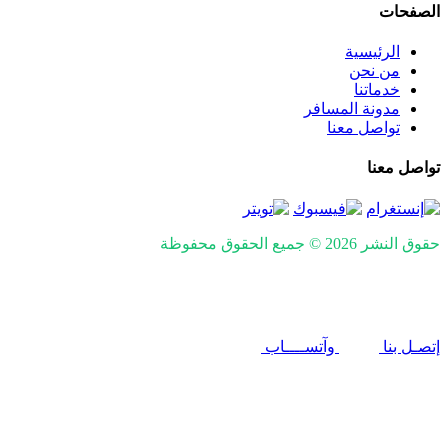
الصفحات
الرئيسية
من نحن
خدماتنا
مدونة المسافر
تواصل معنا
تواصل معنا
حقوق النشر 2026 © جميع الحقوق محفوظة
Design and SEO by
Khaled Fozan
إتصـل بنا
وآتســــاب