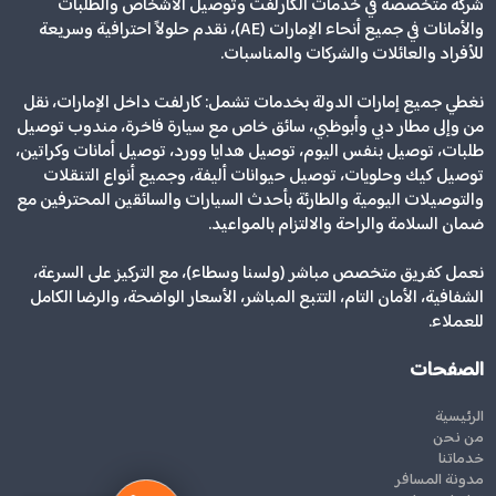
شركة متخصصة في خدمات الكارلفت وتوصيل الأشخاص والطلبات
والأمانات في جميع أنحاء الإمارات (AE)، نقدم حلولاً احترافية وسريعة
للأفراد والعائلات والشركات والمناسبات.
نغطي جميع إمارات الدولة بخدمات تشمل: كارلفت داخل الإمارات، نقل
من وإلى مطار دبي وأبوظبي، سائق خاص مع سيارة فاخرة، مندوب توصيل
طلبات، توصيل بنفس اليوم، توصيل هدايا وورد، توصيل أمانات وكراتين،
توصيل كيك وحلويات، توصيل حيوانات أليفة، وجميع أنواع التنقلات
والتوصيلات اليومية والطارئة بأحدث السيارات والسائقين المحترفين مع
ضمان السلامة والراحة والالتزام بالمواعيد.
نعمل كفريق متخصص مباشر (ولسنا وسطاء)، مع التركيز على السرعة،
الشفافية، الأمان التام، التتبع المباشر، الأسعار الواضحة، والرضا الكامل
للعملاء.
الصفحات
الرئيسية
من نحن
خدماتنا
مدونة المسافر