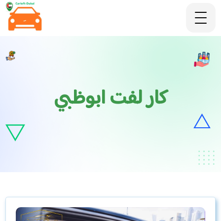
كار لفت ابوظبي