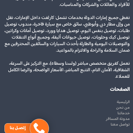
للأفراد والعائلات والشركات والمناسبات.
نغطي جميع إمارات الدولة بخدمات تشمل: كارلفت داخل الإمارات، نقل
من وإلى مطار دبي وأبوظبي، سائق خاص مع سيارة فاخرة، مندوب توصيل
طلبات، توصيل بنفس اليوم، توصيل هدايا وورد، توصيل أمانات وكراتين،
توصيل كيك وحلويات، توصيل حيوانات أليفة، وجميع أنواع التنقلات
والتوصيلات اليومية والطارئة بأحدث السيارات والسائقين المحترفين مع
ضمان السلامة والراحة والالتزام بالمواعيد.
نعمل كفريق متخصص مباشر (ولسنا وسطاء)، مع التركيز على السرعة،
الشفافية، الأمان التام، التتبع المباشر، الأسعار الواضحة، والرضا الكامل
للعملاء.
الصفحات
الرئيسية
من نحن
خدماتنا
مدونة المسافر
تواصل معنا
إتصـل بنا