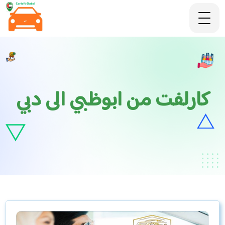
كارلفت من ابوظبي الى دبي