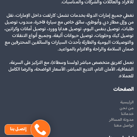
للأفراد والعائلات والشركات والمناسبات.
نغطي جميع إمارات الدولة بخدمات تشمل: كارلفت داخل الإمارات، نقل
من وإلى مطار دبي وأبوظبي، سائق خاص مع سيارة فاخرة، مندوب توصيل
طلبات، توصيل بنفس اليوم، توصيل هدايا وورد، توصيل أمانات وكراتين،
توصيل كيك وحلويات، توصيل حيوانات أليفة، وجميع أنواع التنقلات
والتوصيلات اليومية والطارئة بأحدث السيارات والسائقين المحترفين مع
ضمان السلامة والراحة والالتزام بالمواعيد.
نعمل كفريق متخصص مباشر (ولسنا وسطاء)، مع التركيز على السرعة،
الشفافية، الأمان التام، التتبع المباشر، الأسعار الواضحة، والرضا الكامل
للعملاء.
الصفحات
الرئيسية
من نحن
خدماتنا
مدونة المسافر
تواصل معنا
إتصـل بنا