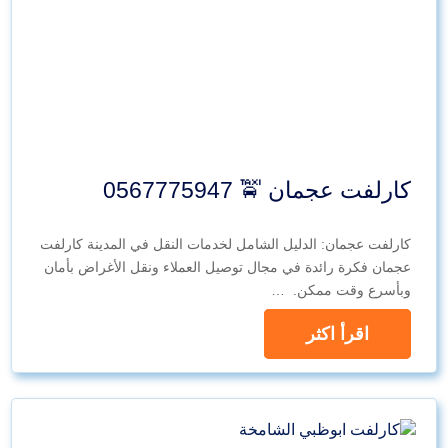
كارلفت عجمان 🚖 0567775947
كارلفت عجمان: الدليل الشامل لخدمات النقل في المدينة كارلفت
عجمان فكرة رائدة في مجال توصيل العملاء ونقل الأغراض بأمان
وبأسرع وقت ممكن. …
اقرأ اكثر