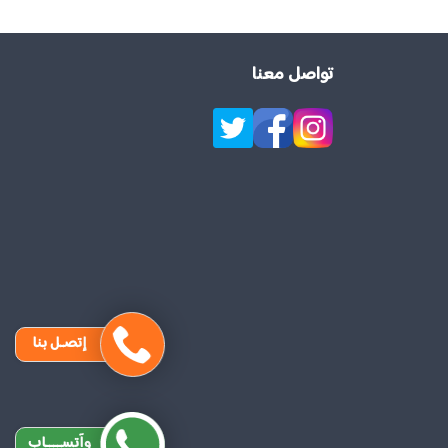
تواصل معنا
إتصـل بنا
وآتســــاب