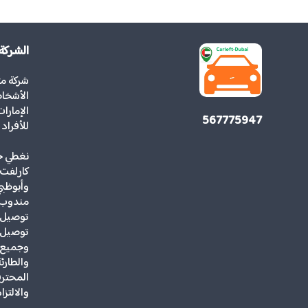
الشركة
شركة م
الأشخاص
567775947
للأفراد
نغطي جم
كارلفت 
وأبوظبي
مندوب 
توصيل ه
توصيل ك
وجميع أ
والطارئ
المحترف
والالتزا