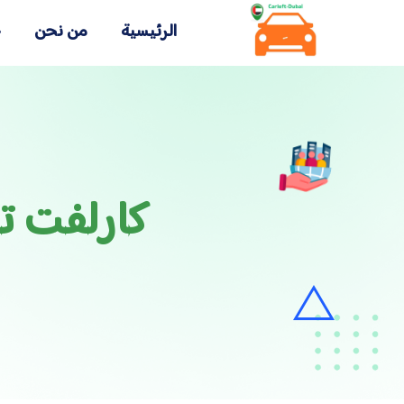
الرئيسية
من نحن
خ
كارلفت ت