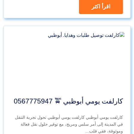
اقرأ اكثر
كارلفت يومي أبوظبي 🚖 0567775947
كارلفت يومي أبوظبي كارلفت يومي أبوظبي تحول تجربة التنقل
في المدينة إلى أمر سلس ومريح، مع توفير حلول نقل فعالة
وموثوقة، ففي قلب…