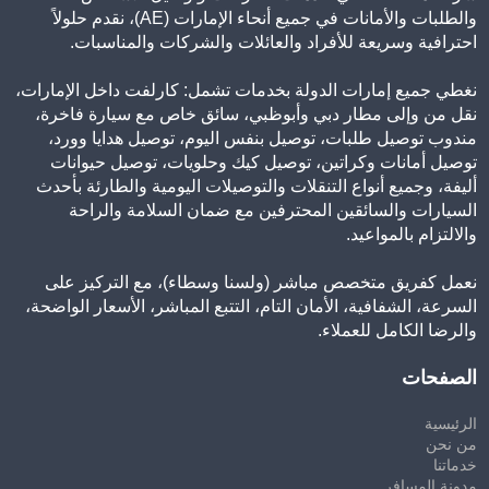
والطلبات والأمانات في جميع أنحاء الإمارات (AE)، نقدم حلولاً
احترافية وسريعة للأفراد والعائلات والشركات والمناسبات.
نغطي جميع إمارات الدولة بخدمات تشمل: كارلفت داخل الإمارات،
نقل من وإلى مطار دبي وأبوظبي، سائق خاص مع سيارة فاخرة،
مندوب توصيل طلبات، توصيل بنفس اليوم، توصيل هدايا وورد،
توصيل أمانات وكراتين، توصيل كيك وحلويات، توصيل حيوانات
أليفة، وجميع أنواع التنقلات والتوصيلات اليومية والطارئة بأحدث
السيارات والسائقين المحترفين مع ضمان السلامة والراحة
والالتزام بالمواعيد.
نعمل كفريق متخصص مباشر (ولسنا وسطاء)، مع التركيز على
السرعة، الشفافية، الأمان التام، التتبع المباشر، الأسعار الواضحة،
والرضا الكامل للعملاء.
الصفحات
الرئيسية
من نحن
خدماتنا
مدونة المسافر