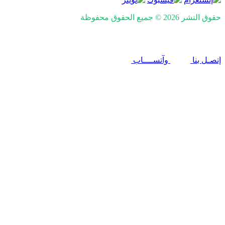
حقوق النشر 2026 © جميع الحقوق محفوظة
nd SEO by Khaled Fozan
إتصـل بنا
وآتســــاب