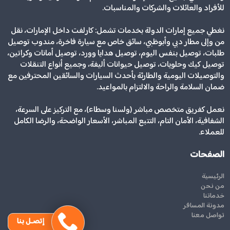
للأفراد والعائلات والشركات والمناسبات.
نغطي جميع إمارات الدولة بخدمات تشمل: كارلفت داخل الإمارات، نقل
من وإلى مطار دبي وأبوظبي، سائق خاص مع سيارة فاخرة، مندوب توصيل
طلبات، توصيل بنفس اليوم، توصيل هدايا وورد، توصيل أمانات وكراتين،
توصيل كيك وحلويات، توصيل حيوانات أليفة، وجميع أنواع التنقلات
والتوصيلات اليومية والطارئة بأحدث السيارات والسائقين المحترفين مع
ضمان السلامة والراحة والالتزام بالمواعيد.
نعمل كفريق متخصص مباشر (ولسنا وسطاء)، مع التركيز على السرعة،
الشفافية، الأمان التام، التتبع المباشر، الأسعار الواضحة، والرضا الكامل
للعملاء.
الصفحات
الرئيسية
من نحن
خدماتنا
مدونة المسافر
تواصل معنا
إتصـل بنا