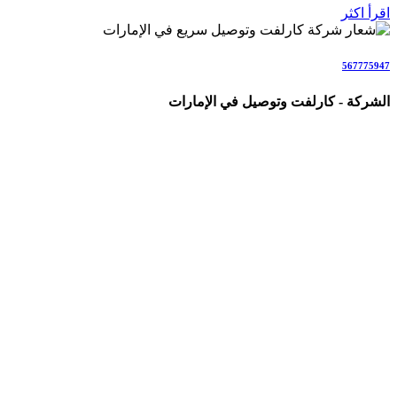
اقرأ اكثر
567775947
الشركة - كارلفت وتوصيل في الإمارات
شركة متخصصة في خدمات الكارلفت وتوصيل الأشخاص والطلبات
والأمانات في جميع أنحاء الإمارات (AE)، نقدم حلولاً احترافية
وسريعة للأفراد والعائلات والشركات والمناسبات.
نغطي جميع إمارات الدولة بخدمات تشمل: كارلفت داخل الإمارات،
نقل من وإلى مطار دبي وأبوظبي، سائق خاص مع سيارة فاخرة،
مندوب توصيل طلبات، توصيل بنفس اليوم، توصيل هدايا وورد،
توصيل أمانات وكراتين، توصيل كيك وحلويات، توصيل حيوانات أليفة،
وجميع أنواع التنقلات والتوصيلات اليومية والطارئة بأحدث السيارات
والسائقين المحترفين مع ضمان السلامة والراحة والالتزام
بالمواعيد.
نعمل كفريق متخصص مباشر (ولسنا وسطاء)، مع التركيز على
السرعة، الشفافية، الأمان التام، التتبع المباشر، الأسعار الواضحة،
والرضا الكامل للعملاء.