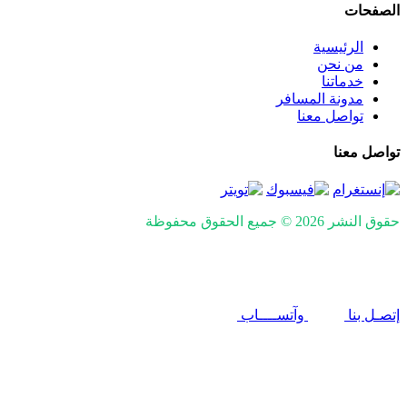
الصفحات
الرئيسية
من نحن
خدماتنا
مدونة المسافر
تواصل معنا
تواصل معنا
حقوق النشر 2026 © جميع الحقوق محفوظة
Design and SEO by
Khaled Fozan
إتصـل بنا
وآتســــاب