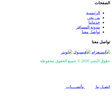
الصفحات
الرئيسية
من نحن
خدماتنا
مدونة المسافر
تواصل معنا
تواصل معنا
حقوق النشر 2026 © جميع الحقوق محفوظة
Design and SEO by
Khaled Fozan
إتصـل بنا
وآتســــاب