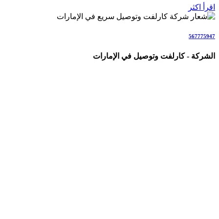
اقرأ اكثر
567775947
الشركة - كارلفت وتوصيل في الإمارات
شركة متخصصة في خدمات الكارلفت وتوصيل الأشخاص والطلبات
والأمانات في جميع أنحاء الإمارات (AE)، نقدم حلولاً احترافية
وسريعة للأفراد والعائلات والشركات والمناسبات.
نغطي جميع إمارات الدولة بخدمات تشمل: كارلفت داخل الإمارات،
نقل من وإلى مطار دبي وأبوظبي، سائق خاص مع سيارة فاخرة،
مندوب توصيل طلبات، توصيل بنفس اليوم، توصيل هدايا وورد،
توصيل أمانات وكراتين، توصيل كيك وحلويات، توصيل حيوانات أليفة،
وجميع أنواع التنقلات والتوصيلات اليومية والطارئة بأحدث السيارات
والسائقين المحترفين مع ضمان السلامة والراحة والالتزام
بالمواعيد.
نعمل كفريق متخصص مباشر (ولسنا وسطاء)، مع التركيز على
السرعة، الشفافية، الأمان التام، التتبع المباشر، الأسعار الواضحة،
والرضا الكامل للعملاء.