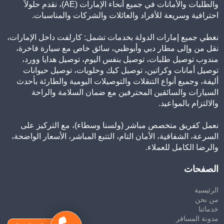
والطلبات والأمانات في جميع أنحاء الإمارات (AE)، نقدم حلولاً
احترافية وسريعة للأفراد والعائلات والشركات والمناسبات.
نغطي جميع إمارات الدولة بخدمات تشمل: كارلفت داخل الإمارات،
نقل من وإلى مطار دبي وأبوظبي، سائق خاص مع سيارة فاخرة،
مندوب توصيل طلبات، توصيل بنفس اليوم، توصيل هدايا وورد،
توصيل أمانات وكراتين، توصيل كيك وحلويات، توصيل حيوانات
أليفة، وجميع أنواع التنقلات والتوصيلات اليومية والطارئة بأحدث
السيارات والسائقين المحترفين مع ضمان السلامة والراحة
والالتزام بالمواعيد.
نعمل كفريق متخصص مباشر (ولسنا وسطاء)، مع التركيز على
السرعة، الشفافية، الأمان التام، التتبع المباشر، الأسعار الواضحة،
والرضا الكامل للعملاء.
الصفحات
الرئيسية
من نحن
خدماتنا
مدونة المسافر