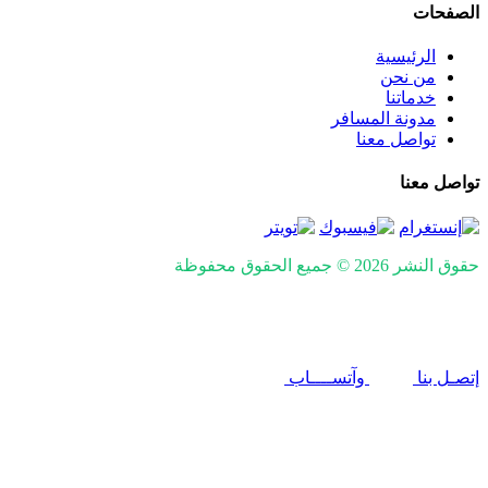
الصفحات
الرئيسية
من نحن
خدماتنا
مدونة المسافر
تواصل معنا
تواصل معنا
حقوق النشر 2026 © جميع الحقوق محفوظة
Design and SEO by
Khaled Fozan
إتصـل بنا
وآتســــاب