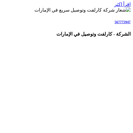
اقرأ اكثر
567775947
الشركة - كارلفت وتوصيل في الإمارات
شركة متخصصة في خدمات الكارلفت وتوصيل الأشخاص والطلبات
والأمانات في جميع أنحاء الإمارات (AE)، نقدم حلولاً احترافية
وسريعة للأفراد والعائلات والشركات والمناسبات.
نغطي جميع إمارات الدولة بخدمات تشمل: كارلفت داخل الإمارات،
نقل من وإلى مطار دبي وأبوظبي، سائق خاص مع سيارة فاخرة،
مندوب توصيل طلبات، توصيل بنفس اليوم، توصيل هدايا وورد،
توصيل أمانات وكراتين، توصيل كيك وحلويات، توصيل حيوانات أليفة،
وجميع أنواع التنقلات والتوصيلات اليومية والطارئة بأحدث السيارات
والسائقين المحترفين مع ضمان السلامة والراحة والالتزام
بالمواعيد.
نعمل كفريق متخصص مباشر (ولسنا وسطاء)، مع التركيز على
السرعة، الشفافية، الأمان التام، التتبع المباشر، الأسعار الواضحة،
والرضا الكامل للعملاء.