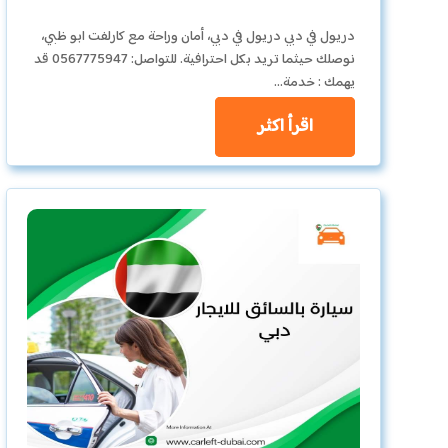
دريول في دبي دريول في دبي، أمان وراحة مع كارلفت ابو ظبي،
نوصلك حيثما تريد بكل احترافية. للتواصل: 0567775947 قد
يهمك : خدمة…
اقرأ اكثر