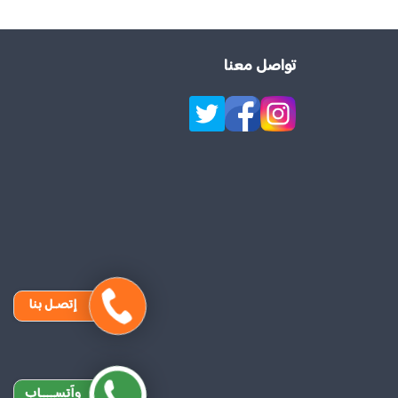
تواصل معنا
إتصـل بنا
وآتســــاب