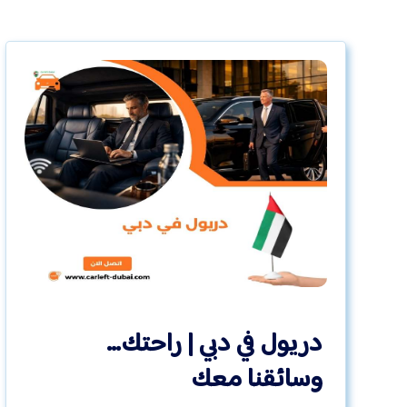
دريول في دبي | راحتك…
وسائقنا معك