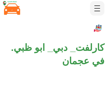
كارلفت_ دبي_ ابو ظبي.
في عجمان