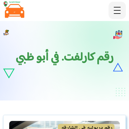
رقم كارلفت. في أبو ظبي