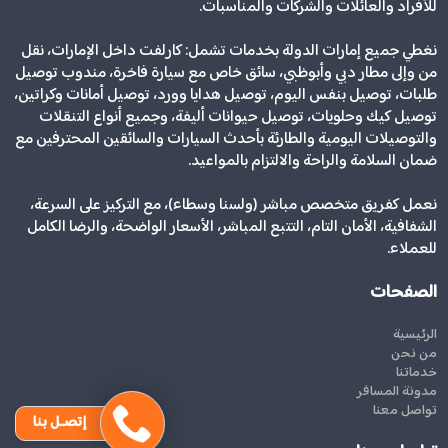
للأفراد والعائلات والشركات والمناسبات.
نغطي جميع إمارات الدولة بخدمات تشمل: كارلفت داخل الإمارات، نقل
من وإلى مطار دبي وأبوظبي، سائق خاص مع سيارة فاخرة، مندوب توصيل
طلبات، توصيل بنفس اليوم، توصيل هدايا وورد، توصيل أمانات وكراتين،
توصيل كيك وحلويات، توصيل حيوانات أليفة، وجميع أنواع التنقلات
والتوصيلات اليومية والطارئة بأحدث السيارات والسائقين المحترفين مع
ضمان السلامة والراحة والالتزام بالمواعيد.
نعمل كفريق متخصص مباشر (ولسنا وسطاء)، مع التركيز على السرعة،
الشفافية، الأمان التام، التتبع المباشر، الأسعار الواضحة، والرضا الكامل
للعملاء.
الصفحات
الرئيسية
من نحن
خدماتنا
مدونة المسافر
تواصل معنا
إتصـل بنا