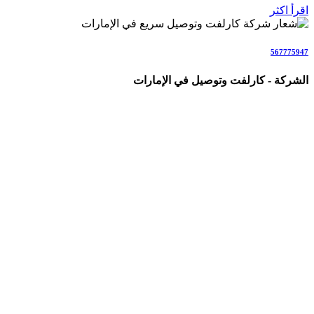
اقرأ اكثر
567775947
الشركة - كارلفت وتوصيل في الإمارات
شركة متخصصة في خدمات الكارلفت وتوصيل الأشخاص والطلبات
والأمانات في جميع أنحاء الإمارات (AE)، نقدم حلولاً احترافية
وسريعة للأفراد والعائلات والشركات والمناسبات.
نغطي جميع إمارات الدولة بخدمات تشمل: كارلفت داخل الإمارات،
نقل من وإلى مطار دبي وأبوظبي، سائق خاص مع سيارة فاخرة،
مندوب توصيل طلبات، توصيل بنفس اليوم، توصيل هدايا وورد،
توصيل أمانات وكراتين، توصيل كيك وحلويات، توصيل حيوانات أليفة،
وجميع أنواع التنقلات والتوصيلات اليومية والطارئة بأحدث السيارات
والسائقين المحترفين مع ضمان السلامة والراحة والالتزام
بالمواعيد.
نعمل كفريق متخصص مباشر (ولسنا وسطاء)، مع التركيز على
السرعة، الشفافية، الأمان التام، التتبع المباشر، الأسعار الواضحة،
والرضا الكامل للعملاء.