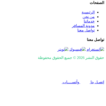
الصفحات
الرئيسية
من نحن
خدماتنا
مدونة المسافر
تواصل معنا
تواصل معنا
حقوق النشر 2026 © جميع الحقوق محفوظة
Design and SEO by
Khaled Fozan
إتصـل بنا
وآتســــاب