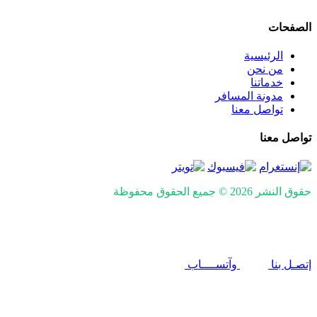
الصفحات
الرئيسية
من نحن
خدماتنا
مدونة المسافر
تواصل معنا
تواصل معنا
حقوق النشر 2026 © جميع الحقوق محفوظة
Design and SEO by
Khaled Fozan
إتصـل بنا
وآتســــاب