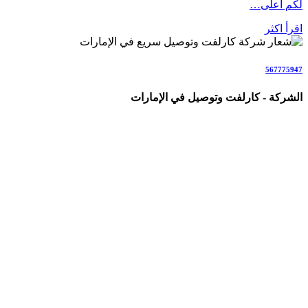
لكم أعلى…
اقرأ اكثر
567775947
الشركة - كارلفت وتوصيل في الإمارات
شركة متخصصة في خدمات الكارلفت وتوصيل الأشخاص والطلبات
والأمانات في جميع أنحاء الإمارات (AE)، نقدم حلولاً احترافية
وسريعة للأفراد والعائلات والشركات والمناسبات.
نغطي جميع إمارات الدولة بخدمات تشمل: كارلفت داخل الإمارات،
نقل من وإلى مطار دبي وأبوظبي، سائق خاص مع سيارة فاخرة،
مندوب توصيل طلبات، توصيل بنفس اليوم، توصيل هدايا وورد،
توصيل أمانات وكراتين، توصيل كيك وحلويات، توصيل حيوانات أليفة،
وجميع أنواع التنقلات والتوصيلات اليومية والطارئة بأحدث السيارات
والسائقين المحترفين مع ضمان السلامة والراحة والالتزام
بالمواعيد.
نعمل كفريق متخصص مباشر (ولسنا وسطاء)، مع التركيز على
السرعة، الشفافية، الأمان التام، التتبع المباشر، الأسعار الواضحة،
والرضا الكامل للعملاء.