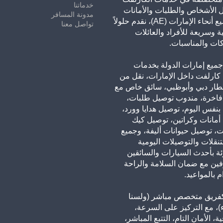
خدماتنا
 الأشخاص والطلبات والأمانات
مدونة المسافر
في جميع أنحاء الإمارات (AE)، نقدم حلولاً
تواصل معنا
ة وسريعة للأفراد والعائلات
ات والمناسبات.
ميع إمارات الدولة بخدمات
كارلفت داخل الإمارات، نقل من
طار دبي وأبوظبي، سائق خاص مع
فاخرة، مندوب توصيل طلبات،
نفس اليوم، توصيل هدايا وورد،
أمانات وكراتين، توصيل كيك
ت، توصيل حيوانات أليفة، وجميع
لتنقلات والتوصيلات اليومية
ئة بأحدث السيارات والسائقين
فين مع ضمان السلامة والراحة
م بالمواعيد.
فريق متخصص مباشر (ولسنا
، مع التركيز على السرعة،
ة، الأمان التام، التتبع المباشر،