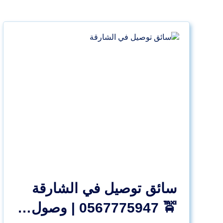
سائق توصيل في الشارقة
🚖 0567775947 | وصول…