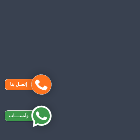
إتصـل بنا
وآتســــاب