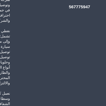
وتوصيل
567775947
احترافي
والشرك
نغطي ج
تشمل: 
وإلى م
سيارة 
توصيل ب
توصيل 
وحلويا
أنواع ا
والطار
المحتر
والالتزا
نعمل ك
وسطاء)
الشفافي