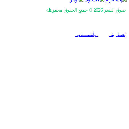
حقوق النشر 2026 © جميع الحقوق محفوظة
nd SEO by Khaled Fozan
إتصـل بنا
وآتســــاب