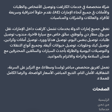
شركة متخصصة في خدمات الكارلفت وتوصيل الأشخاص والطلبات
والأمانات في جميع أنحاء الإمارات (AE)، نقدم حلولاً احترافية وسريعة
للأفراد والعائلات والشركات والمناسبات.
نغطي جميع إمارات الدولة بخدمات تشمل: كارلفت داخل الإمارات، نقل
من وإلى مطار دبي وأبوظبي، سائق خاص مع سيارة فاخرة، مندوب توصيل
طلبات، توصيل بنفس اليوم، توصيل هدايا وورد، توصيل أمانات وكراتين،
توصيل كيك وحلويات، توصيل حيوانات أليفة، وجميع أنواع التنقلات
والتوصيلات اليومية والطارئة بأحدث السيارات والسائقين المحترفين مع
ضمان السلامة والراحة والالتزام بالمواعيد.
نعمل كفريق متخصص مباشر (ولسنا وسطاء)، مع التركيز على السرعة،
الشفافية، الأمان التام، التتبع المباشر، الأسعار الواضحة، والرضا الكامل
للعملاء.
الصفحات
الرئيسية
من نحن
خدماتنا