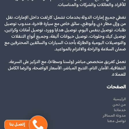
للأفراد والعائلات والشركات والمناسبات.
نغطي جميع إمارات الدولة بخدمات تشمل: كارلفت داخل الإمارات، نقل
من وإلى مطار دبي وأبوظبي، سائق خاص مع سيارة فاخرة، مندوب توصيل
طلبات، توصيل بنفس اليوم، توصيل هدايا وورد، توصيل أمانات وكراتين،
توصيل كيك وحلويات، توصيل حيوانات أليفة، وجميع أنواع التنقلات
والتوصيلات اليومية والطارئة بأحدث السيارات والسائقين المحترفين مع
ضمان السلامة والراحة والالتزام بالمواعيد.
نعمل كفريق متخصص مباشر (ولسنا وسطاء)، مع التركيز على السرعة،
الشفافية، الأمان التام، التتبع المباشر، الأسعار الواضحة، والرضا الكامل
للعملاء.
الصفحات
الرئيسية
من نحن
خدماتنا
مدونة المسافر
تواصل معنا
إتصـل بنا