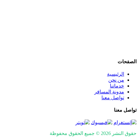
مندوب توصيل طلبات، توصيل بنفس اليوم، توصيل هدايا وورد،
توصيل أمانات وكراتين، توصيل كيك وحلويات، توصيل حيوانات أليفة،
وجميع أنواع التنقلات والتوصيلات اليومية والطارئة بأحدث السيارات
والسائقين المحترفين مع ضمان السلامة والراحة والالتزام
بالمواعيد.
نعمل كفريق متخصص مباشر (ولسنا وسطاء)، مع التركيز على
السرعة، الشفافية، الأمان التام، التتبع المباشر، الأسعار الواضحة،
والرضا الكامل للعملاء.
الصفحات
الرئيسية
من نحن
خدماتنا
مدونة المسافر
تواصل معنا
تواصل معنا
حقوق النشر 2026 © جميع الحقوق محفوظة
Design and SEO by
Khaled Fozan