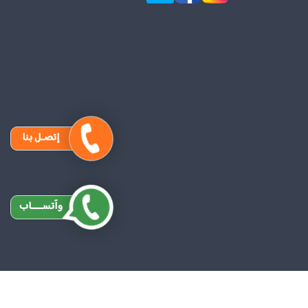
إتصـل بنا
وآتســــاب
Des