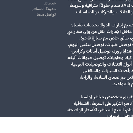
خدماتنا
الإمارات (AE)، نقدم حلولاً احترافية وسريعة
مدونة المسافر
 والعائلات والشركات والمناسبات.
تواصل معنا
يع إمارات الدولة بخدمات تشمل:
داخل الإمارات، نقل من وإلى مطار دبي
، سائق خاص مع سيارة فاخرة،
توصيل طلبات، توصيل بنفس اليوم،
دايا وورد، توصيل أمانات وكراتين،
يك وحلويات، توصيل حيوانات أليفة،
نواع التنقلات والتوصيلات اليومية
ة بأحدث السيارات والسائقين
ين مع ضمان السلامة والراحة
م بالمواعيد.
فريق متخصص مباشر (ولسنا
 مع التركيز على السرعة، الشفافية،
لتام، التتبع المباشر، الأسعار الواضحة،
الكامل للعملاء.
2 © جميع الحقوق محفوظة
ign and SEO by Khaled Fozan