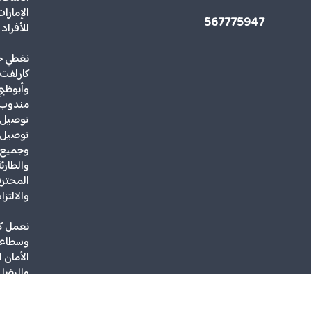
567775947
للأفراد
نغطي جم
كارلفت 
وأبوظبي
مندوب 
توصيل ه
توصيل ك
وجميع أ
والطارئ
المحترف
والالتزا
نعمل ك
وسطاء)،
الأمان ا
والرضا 
حقوق النشر 026